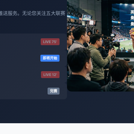
分推送服务。无论您关注五大联赛
LIVE 75'
即将开始
LIVE 12'
完赛