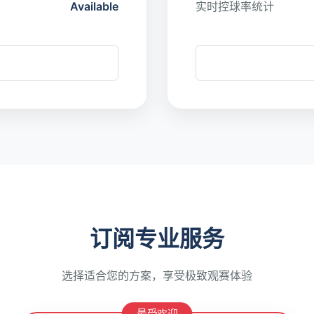
Available
实时控球率统计
订阅专业服务
选择适合您的方案，享受极致观赛体验
最受欢迎