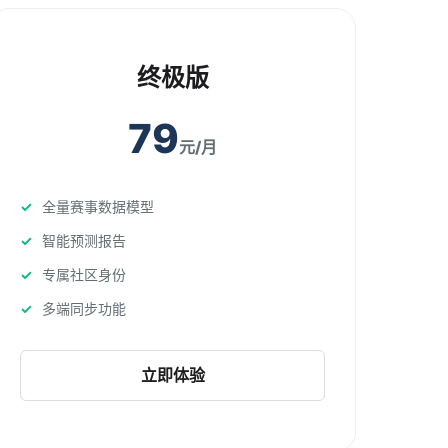
终极版
79
元/月
全量赛事数据模型
智能预测报告
专属社区身份
多端同步功能
立即体验