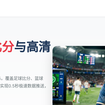
比分
与高清
务。覆盖足球比分、篮球
，实现0.5秒极速数据推送，