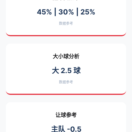
45% | 30% | 25%
数据参考
大小球分析
大 2.5 球
数据参考
让球参考
主队 -0.5