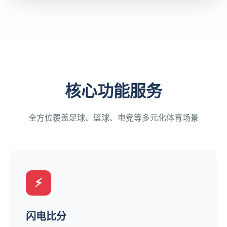
核心功能服务
全方位覆盖足球、篮球、电竞等多元化体育场景
⚡
闪电比分