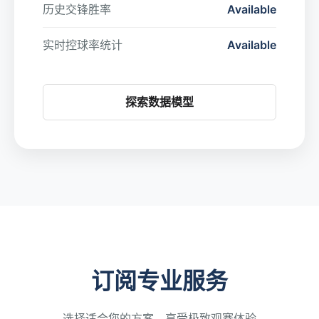
历史交锋胜率
Available
实时控球率统计
Available
探索数据模型
订阅专业服务
选择适合您的方案，享受极致观赛体验