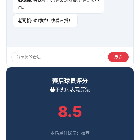
高。
老司机:
进球啦！快看直播！
发送
赛后球员评分
基于实时表现算法
8.5
本场最佳球员：梅西