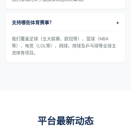
支持哪些体育赛事？
+
我们覆盖足球（五大联赛、欧冠等）、篮球（NBA
等）、电竞（LOL等）、网球、排球及乒乓球等全球主
流体育项目。
平台最新动态