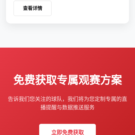
查看详情
免费获取专属观赛方案
告诉我们您关注的球队，我们将为您定制专属的直
播提醒与数据推送服务
立即免费获取