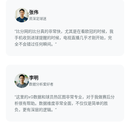
张伟
资深足球迷
“比分网的比分真的非常快，尤其是在看欧冠的时候，我
手机收到进球提醒的时候，电视直播几乎才刚开始，完
全不会错过任何瞬间。”
李明
数据分析爱好者
“这里的xG数据和球员热区图非常专业，对于我做赛后分
析很有帮助。数据维度非常全面，不仅仅是简单的胜
负，更有深层的逻辑。”