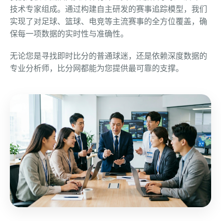
技术专家组成。通过构建自主研发的赛事追踪模型，我们
实现了对足球、篮球、电竞等主流赛事的全方位覆盖，确
保每一项数据的实时性与准确性。
无论您是寻找即时比分的普通球迷，还是依赖深度数据的
专业分析师，比分网都能为您提供最可靠的支撑。