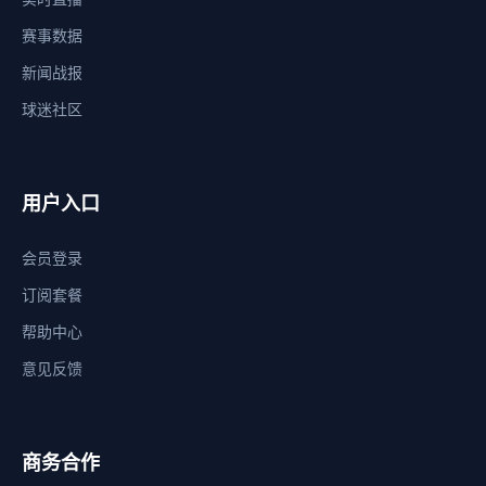
赛事数据
新闻战报
球迷社区
用户入口
会员登录
订阅套餐
帮助中心
意见反馈
商务合作