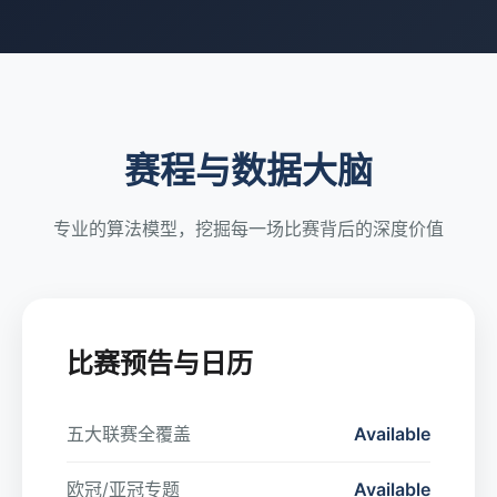
赛程与数据大脑
专业的算法模型，挖掘每一场比赛背后的深度价值
比赛预告与日历
五大联赛全覆盖
Available
欧冠/亚冠专题
Available