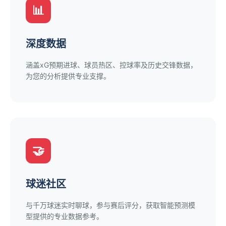
📊
深度数据
涵盖xG预期进球、球员热区、控球率及历史交锋数据，
为您的分析提供专业支撑。
🤝
球迷社区
与千万球迷实时聊球，参与赛后评分，获取智能预测模
型提供的专业数据参考。