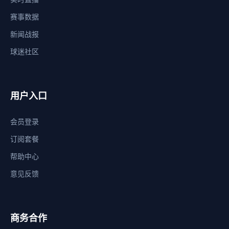
赛事数据
新闻战报
球迷社区
用户入口
会员登录
订阅套餐
帮助中心
意见反馈
商务合作