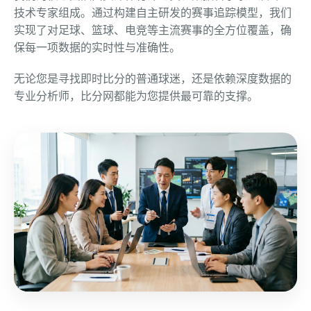
技术专家组成。通过构建自主研发的赛事追踪模型，我们
实现了对足球、篮球、电竞等主流赛事的全方位覆盖，确
保每一项数据的实时性与准确性。
无论您是寻找即时比分的普通球迷，还是依赖深度数据的
专业分析师，比分网都能为您提供最可靠的支撑。