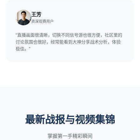
王芳
资深观赛用户
“直播画面很清晰，切换不同信号源也很方便，社区里的
讨论氛围也很好，经常能看到大神分享战术分析，体验
极佳。”
最新战报与视频集锦
掌握第一手精彩瞬间