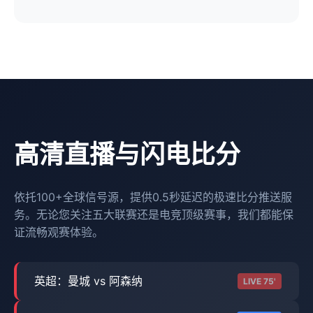
高清直播与闪电比分
依托100+全球信号源，提供0.5秒延迟的极速比分推送服
务。无论您关注五大联赛还是电竞顶级赛事，我们都能保
证流畅观赛体验。
英超：曼城 vs 阿森纳
LIVE 75'