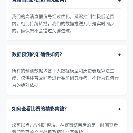
我们的高清直播信号经过优化，延迟控制在极低范围
内。相比传统转播，我们的数据推送几乎是实时同步
的，确保您不会错过关键进球。
数据预测的准确性如何？
+
所有的预测数据均基于大数据模型和历史表现算法生
成，仅供体育爱好者进行赛前研究参考，不作为任何行
为的绝对依据。
如何查看比赛的精彩集锦？
+
您可以点击“战报”模块，在赛事结束后的第一时间查看
我们整理的文字战报及精选比赛集锦。