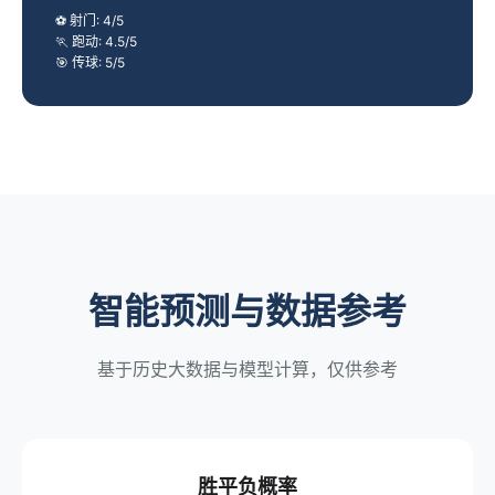
⚽ 射门: 4/5
🏃 跑动: 4.5/5
🎯 传球: 5/5
智能预测与数据参考
基于历史大数据与模型计算，仅供参考
胜平负概率