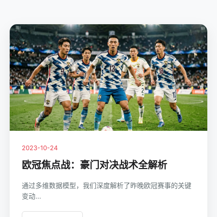
2023-10-24
欧冠焦点战：豪门对决战术全解析
通过多维数据模型，我们深度解析了昨晚欧冠赛事的关键
变动...