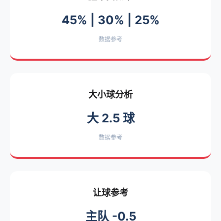
45% | 30% | 25%
数据参考
大小球分析
大 2.5 球
数据参考
让球参考
主队 -0.5